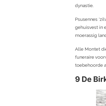
dynastie.
Psusennes 'zil
gehuisvest in 
moerassig lan
Alle Montet di
funeraire voo
toebehoorde aa
9 De Bir