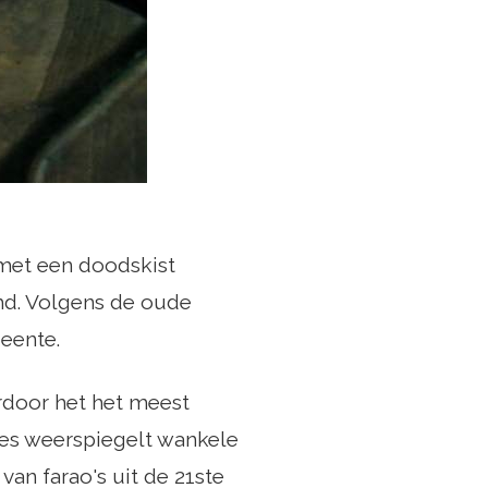
 met een doodskist
emd. Volgens de oude
eente.
rdoor het het meest
nes weerspiegelt wankele
an farao's uit de 21ste