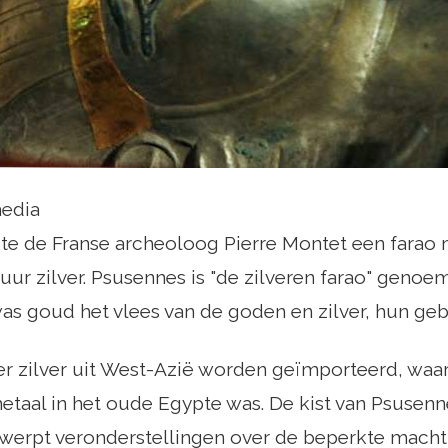
media
kte de Franse archeoloog Pierre Montet een farao
ur zilver. Psusennes is "de zilveren farao" geno
s goud het vlees van de goden en zilver, hun geb
er zilver uit West-Azië worden geïmporteerd, waa
etaal in het oude Egypte was. De kist van Psusen
werpt veronderstellingen over de beperkte macht v