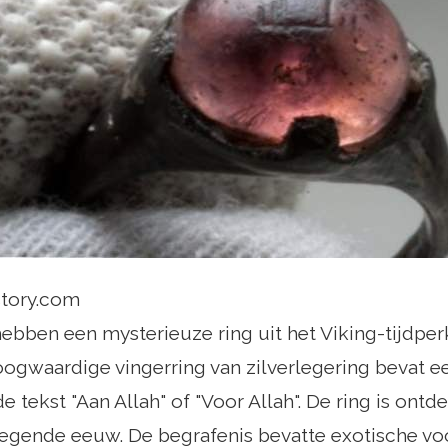
istory.com
bben een mysterieuze ring uit het Viking-tijdperk
gwaardige vingerring van zilverlegering bevat een
 tekst "Aan Allah" of "Voor Allah". De ring is ontd
egende eeuw. De begrafenis bevatte exotische voo