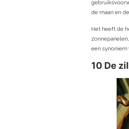
gebruiksvoorw
de maan en de 
Het heeft de h
zonnepanelen, 
een synoniem v
10 De zi