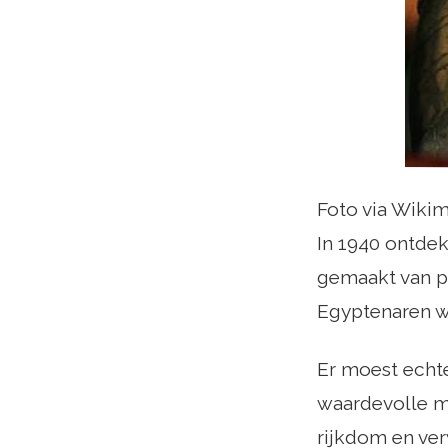
Foto via Wiki
In 1940 ontde
gemaakt van pu
Egyptenaren wa
Er moest echt
waardevolle m
rijkdom en ver