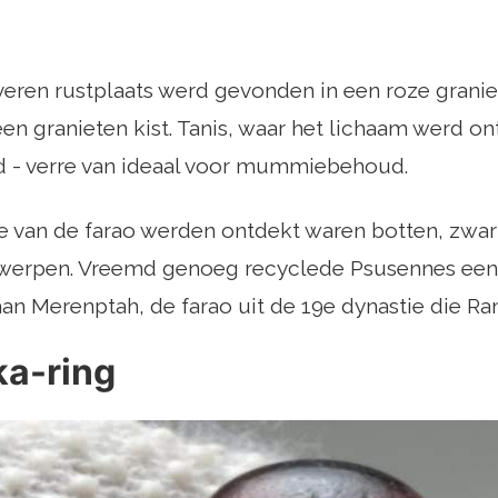
veren rustplaats werd gevonden in een roze granie
een granieten kist. Tanis, waar het lichaam werd ont
d - verre van ideaal voor mummiebehoud.
e van de farao werden ontdekt waren botten, zwart
rwerpen. Vreemd genoeg recyclede Psusennes een
n Merenptah, de farao uit de 19e dynastie die Ra
ka-ring