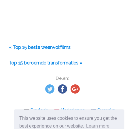
« Top 15 beste weerwolffilms
Top 15 beroemde transformaties »
Delen:
Deutsch
Nederlands
Svenska
This website uses cookies to ensure you get the
Norsk
Italiano
Français
Dansk
best experience on our website.
Learn more