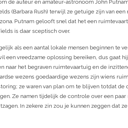
 om de auteur en amateur-astronoom John Putnam (
elds (Barbara Rush) terwijl ze getuige zijn van een
zona. Putnam gelooft snel dat het een ruimtevaartu
ields is daar sceptisch over.
elijk als een aantal lokale mensen beginnen te v
wil een vreedzame oplossing bereiken, dus gaat hij 
iden naar het begraven ruimtevaartuig en de inzitt
aardse wezens goedaardige wezens zijn wiens ruim
oring; ze waren van plan om te blijven totdat de
en. Ze namen tijdelijk de controle over een paa
itzagen. In zekere zin zou je kunnen zeggen dat z