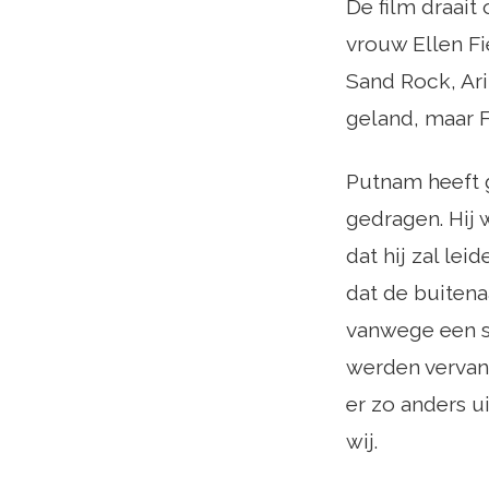
De film draait
vrouw Ellen Fi
Sand Rock, Ari
geland, maar F
Putnam heeft g
gedragen. Hij 
dat hij zal le
dat de buiten
vanwege een st
werden vervang
er zo anders u
wij.