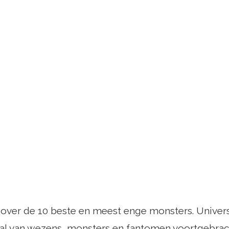
t over de 10 beste en meest enge monsters. Univers
tal van wezens, monsters en fantomen voortgebrach