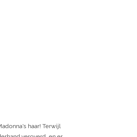
Madonna's haar! Terwijl
erhand veroverd, en er