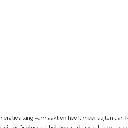
eneraties lang vermaakt en heeft meer stijlen dan 
 zijn geëvolueerd, hebben ze de wereld stormend