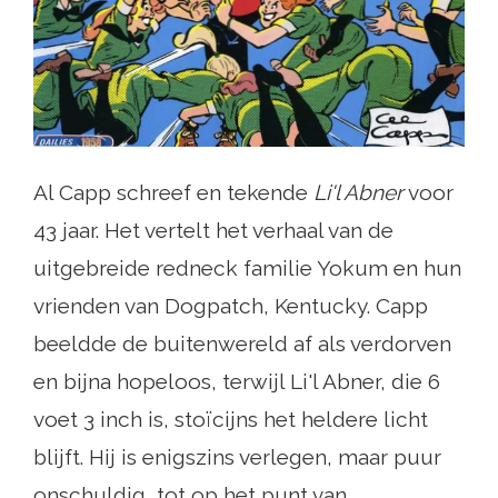
Al Capp schreef en tekende
Li'l Abner
voor
43 jaar. Het vertelt het verhaal van de
uitgebreide redneck familie Yokum en hun
vrienden van Dogpatch, Kentucky. Capp
beeldde de buitenwereld af als verdorven
en bijna hopeloos, terwijl Li'l Abner, die 6
voet 3 inch is, stoïcijns het heldere licht
blijft. Hij is enigszins verlegen, maar puur
onschuldig, tot op het punt van