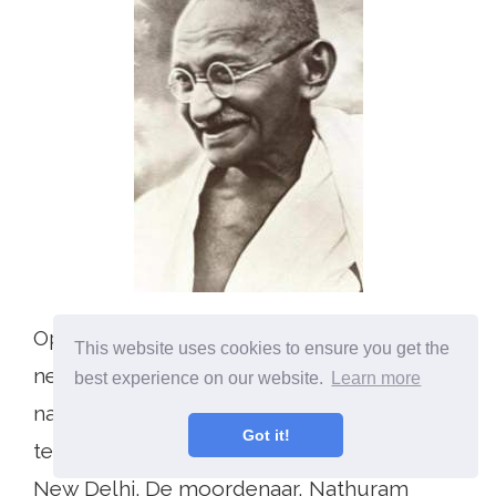
Op 30 januari 1948 werd Gandhi
This website uses cookies to ensure you get the
neergeschoten en gedood tijdens zijn
best experience on our website.
Learn more
nachtelijke openbare wandeling op het
Got it!
terrein van Birla Bhavan (Birla House) in
New Delhi. De moordenaar, Nathuram